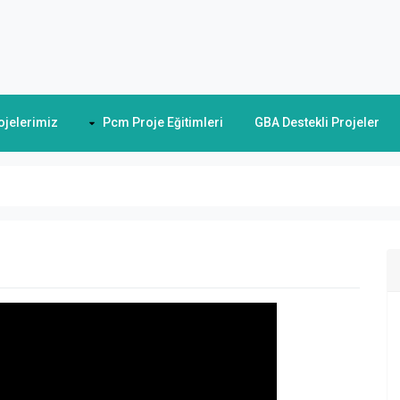
ojelerimiz
Pcm Proje Eğitimleri
GBA Destekli Projeler